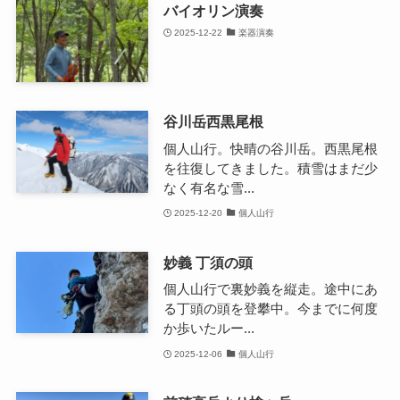
バイオリン演奏
2025-12-22
楽器演奏
谷川岳西黒尾根
個人山行。快晴の谷川岳。西黒尾根
を往復してきました。積雪はまだ少
なく有名な雪...
2025-12-20
個人山行
妙義 丁須の頭
個人山行で裏妙義を縦走。途中にあ
る丁頭の頭を登攀中。今までに何度
か歩いたルー...
2025-12-06
個人山行